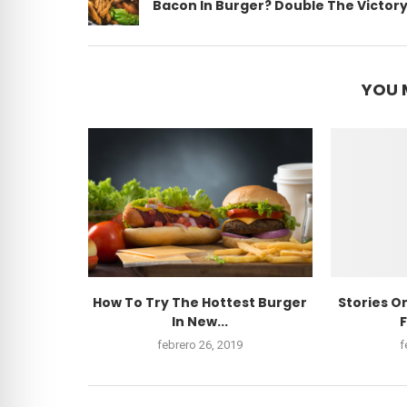
Bacon In Burger? Double The Victor
YOU 
How To Try The Hottest Burger
Stories O
In New...
F
febrero 26, 2019
f