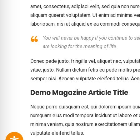
amet, consectetur, adipisci velit, sed quia non n
aliquam quaerat voluptatem. Ut enim ad minima ven
laboriosam, nisi ut aliquid ex ea commodi consequa
You will never be happy if you continue to sea
are looking for the meaning of life.
Donec pede justo, fringilla vel, aliquet nec, vulputa
vitae, justo. Nullam dictum felis eu pede mollis p
semper nisi. Aenean vulputate eleifend tellus. Aenea
Demo Magazine Article Title
Neque porro quisquam est, qui dolorem ipsum quia d
numquam eius modi tempora incidunt ut labore et
minima veniam, quis nostrum exercitationem ulla
vulputate eleifend tellus.