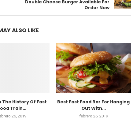
y
Double Cheese Burger Available For
Order Now
MAY ALSO LIKE
n The History Of Fast
Best Fast Food Bar For Hanging
ood Train...
Out With...
ebrero 26, 2019
febrero 26, 2019