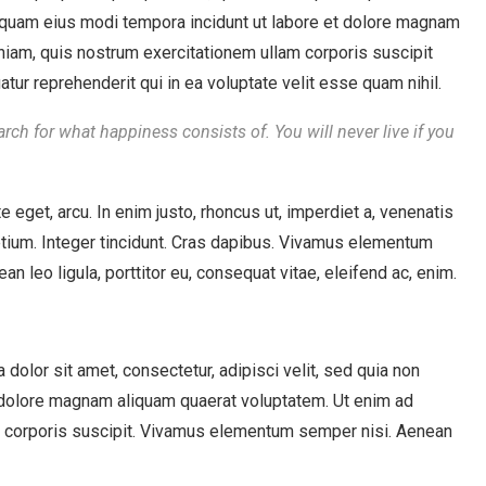
umquam eius modi tempora incidunt ut labore et dolore magnam
iam, quis nostrum exercitationem ullam corporis suscipit
tur reprehenderit qui in ea voluptate velit esse quam nihil.
rch for what happiness consists of. You will never live if you
te eget, arcu. In enim justo, rhoncus ut, imperdiet a, venenatis
retium. Integer tincidunt. Cras dapibus. Vivamus elementum
n leo ligula, porttitor eu, consequat vitae, eleifend ac, enim.
olor sit amet, consectetur, adipisci velit, sed quia non
 dolore magnam aliquam quaerat voluptatem. Ut enim ad
m corporis suscipit. Vivamus elementum semper nisi. Aenean