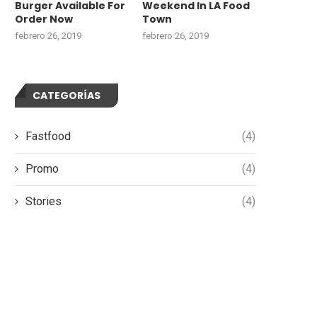
Burger Available For
Weekend In LA Food
Order Now
Town
febrero 26, 2019
febrero 26, 2019
CATEGORÍAS
Fastfood
(4)
Promo
(4)
Stories
(4)