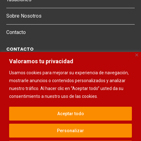
Sobre Nosotros
Contacto
CONTACTO
Valoramos tu privacidad
678 00 96 80
Usamos cookies para mejorar su experiencia de navegación,
661 623 058
mostrarle anuncios o contenidos personalizados y analizar
968 48 15 68
nuestro tráfico. Al hacer clic en “Aceptar todo” usted da su
consentimiento a nuestro uso de las cookies.
Aceptar todo
@2025 - Todos los derechos reservados. Diseñado y desarrollado por
Personalizar
Estudio Neto