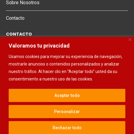
Sobre Nosotros
Contacto
CONTACTO
Valoramos tu privacidad
678 00 96 80
Usamos cookies para mejorar su experiencia de navegación,
661 623 058
mostrarle anuncios o contenidos personalizados y analizar
968 48 15 68
nuestro tráfico. Al hacer clic en “Aceptar todo” usted da su
consentimiento a nuestro uso de las cookies.
Aceptar todo
@2025 - Todos los derechos reservados. Diseñado y desarrollado por
Personalizar
Estudio Neto
Rechazar todo