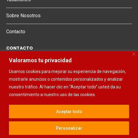
Sobre Nosotros
Contacto
CONTACTO
Valoramos tu privacidad
678 00 96 80
Usamos cookies para mejorar su experiencia de navegación,
661 623 058
mostrarle anuncios o contenidos personalizados y analizar
968 48 15 68
nuestro tráfico. Al hacer clic en “Aceptar todo” usted da su
consentimiento a nuestro uso de las cookies.
Aceptar todo
@2025 - Todos los derechos reservados. Diseñado y desarrollado por
Personalizar
Estudio Neto